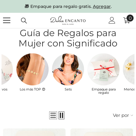
SKIP TO CONTENT
🎁
Empaque para regalo gratis.
Agregar
.
0
0
it
Guía de Regalos para
Mujer con Significado
ás TOP 😍
Sets
Empaque para
Menos de $20.000
Men
regalo
Ver por