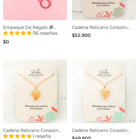
Empaque De Regalo 🎁
Cadena Relicario Corazón
Gratis
Filigrana Con Significado
116 reseñas
$52.900
$0
Cadena Relicario Corazón
Cadena Relicario Corazón
Flores De Pétalos
Pequeño Filigrana
1 reseña
$49.900