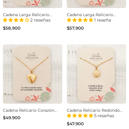
Cadena Larga Relicario
Cadena Larga Relicario
Mandala Filigrana Con
Corazón Huella Mascota Con
2 reseñas
1 reseña
Significado
Significado
$58.900
$57.900
Cadena Relicario Corazón
Cadena Relicario Redondo
Huella Mascota Con
Mandala Mini Con
5 reseñas
$49.900
Significado
Significado
$47.900