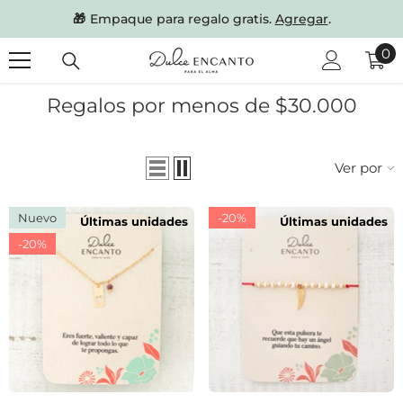
SKIP TO CONTENT
🎁
Empaque para regalo gratis.
Agregar
.
0
0
it
Regalos por menos de $30.000
Ver por
Nuevo
-20%
Últimas unidades
Últimas unidades
-20%