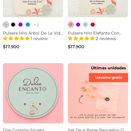
+
2
Pulsera Hilo Árbol De La Vida
Pulsera Hilo Elefante Con
Con Significado
Significado
1 review
2 reviews
$17.900
$17.900
Últimas unidades
Llévame gratis
Dije Corazón Silueta
Set De 4 Pares Pequeños De