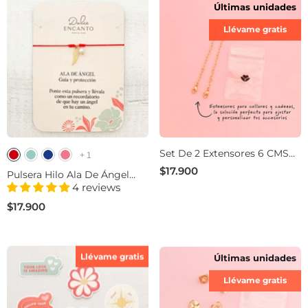
Últimas unidades
Llévame gratis
Set De 2 Extensores 6 CMS
+
1
Para Cadenas
$17.900
Pulsera Hilo Ala De Ángel
Con Significado
4 reviews
$17.900
Llévame gratis
Últimas unidades
Llévame gratis