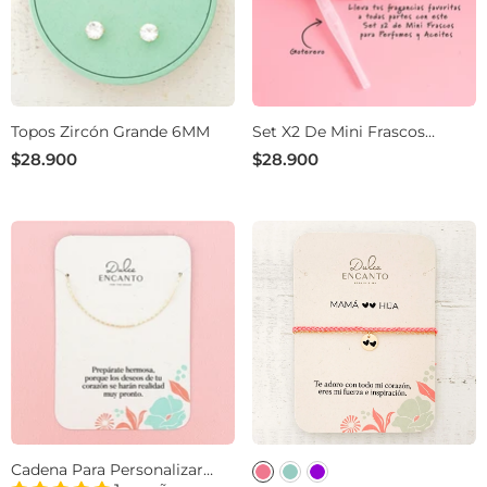
Topos Zircón Grande 6MM
Set X2 De Mini Frascos
Dorados Para Perfumes Y
$28.900
$28.900
Aceites – 1 Ml
Cadena Para Personalizar