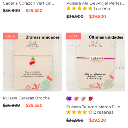
Cadena Corazón Vertical
Pulsera Ala De Angel Perlas
Murano Violeta
De Agua Dulce Ajustable
1 reseña
$36.900
$29.520
Con Significado
$36.900
$29.520
-20%
-20%
Últimas unidades
Últimas unidades
Pulsera Cerezas Broche
$36.900
$29.520
Pulsera Te Amo Mamá Dije
Grande Hilo
2 reseñas
$36,900
$29,520