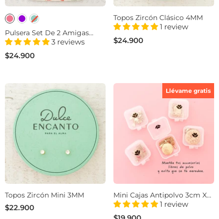
Topos Zircón Clásico 4MM
1 review
Pulsera Set De 2 Amigas
$24.900
Corazón Dorado Blanco Para
3 reviews
Compartir
$24.900
Llévame gratis
Topos Zircón Mini 3MM
Mini Cajas Antipolvo 3cm X
3cm Set De 5 Para Joyería
1 review
$22.900
$19.900