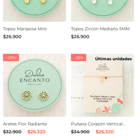
Topos Mariposa Mini
Topos Zircón Mediano 5MM
$26.900
$26.900
-20%
-25%
Últimas unidades
Aretes Flor Radiante
Pulsera Corazón Vertical
Murano Violeta Broche
$32.900
$26.320
$34.900
$26.320