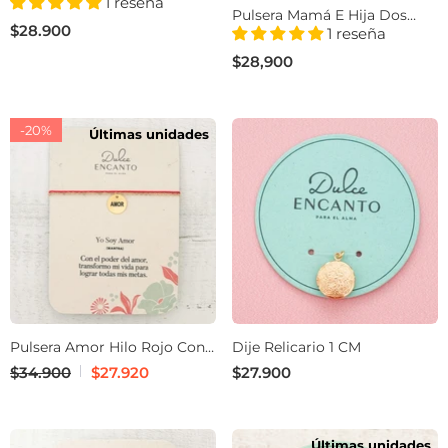
Con Dijes
1 reseña
Pulsera Mamá E Hija Dos
$28.900
Corazones Hilo Trenza
1 reseña
$28,900
-20%
Últimas unidades
Pulsera Amor Hilo Rojo Con
Dije Relicario 1 CM
Significado
$34.900
$27.920
$27.900
Últimas unidades