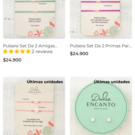
Pulsera Set De 2 Amigas
Pulsera Set De 2 Primas Para
Para Compartir Pide 3
Compartir Pide 3 Deseos
2 reviews
$24.900
Deseos Hilo Verde
Hilo Morado
$24.900
Últimas unidades
Últimas unidades