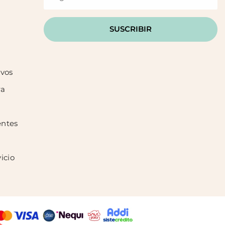
SUSCRIBIR
ivos
ra
entes
icio