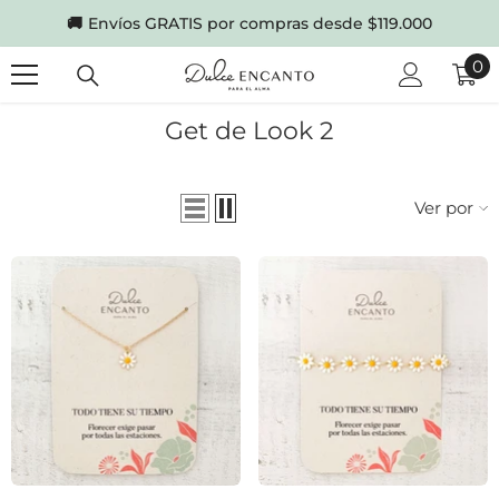
SKIP TO CONTENT
🚚
Envíos GRATIS por compras desde $119.000
0
0
it
Get de Look 2
Ver por