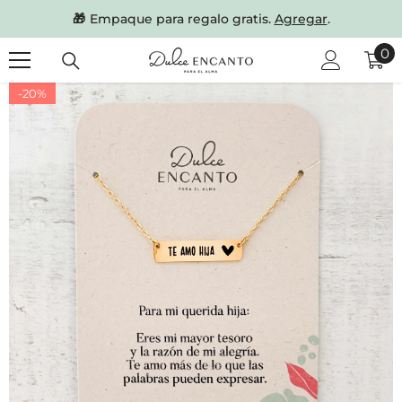
SKIP TO CONTENT
🎁
Empaque para regalo gratis.
Agregar
.
0
0
it
-20%