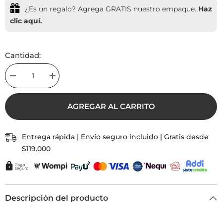
¿Es un regalo? Agrega GRATIS nuestro empaque.
Haz
clic aquí.
Cantidad:
Decrease
Increase
quantity
quantity
for
for
Cadena
Cadena
AGREGAR AL CARRITO
Te
Te
Amo
Amo
Hija
Hija
Con
Con
Entrega rápida | Envío seguro incluido | Gratis desde
Significado
Significado
$119.000
Descripción del producto