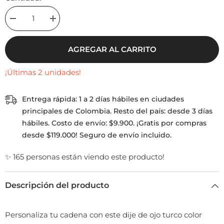
Decrease
Increase
quantity
quantity
for
for
Dije
Dije
AGREGAR AL CARRITO
Mini
Mini
Ojo
Ojo
Turco
Turco
¡Últimas 2 unidades!
Blanco
Blanco
Entrega rápida: 1 a 2 días hábiles en ciudades
principales de Colombia. Resto del país: desde 3 días
hábiles. Costo de envío: $9.900. ¡Gratis por compras
desde $119.000! Seguro de envío incluido.
✨ 165 personas están viendo este producto!
Descripción del producto
Personaliza tu cadena con este dije de ojo turco color