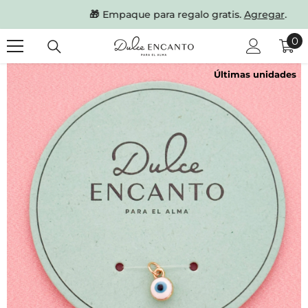
SKIP TO CONTENT
🎁
Empaque para regalo gratis.
Agregar
.
0
0
it
Últimas unidades
Últimas unidades
Últimas unidades
Últimas unidades
Últimas unidades