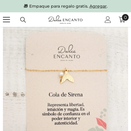
SKIP TO CONTENT
🎁
Empaque para regalo gratis.
Agregar
.
0
0
it