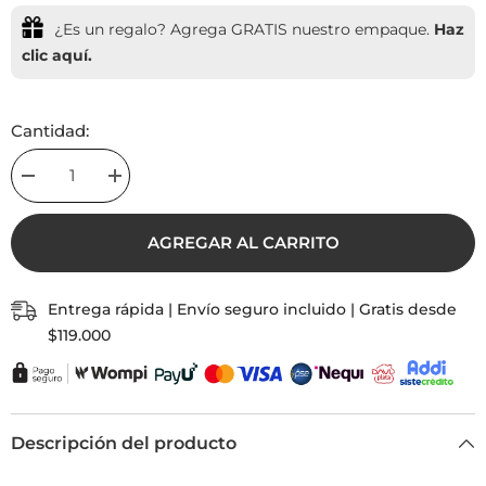
¿Es un regalo? Agrega GRATIS nuestro empaque.
Haz
clic aquí.
Cantidad:
Decrease
Increase
quantity
quantity
for
for
Pulsera
Pulsera
AGREGAR AL CARRITO
Cola
Cola
de
de
Sirena
Sirena
Océano
Océano
Entrega rápida | Envío seguro incluido | Gratis desde
Con
Con
Significado
Significado
$119.000
Descripción del producto