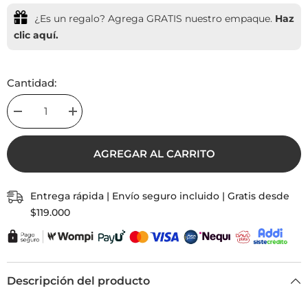
¿Es un regalo? Agrega GRATIS nuestro empaque.
Haz
clic aquí.
Cantidad:
Decrease
Increase
quantity
quantity
for
for
Pulsera
Pulsera
AGREGAR AL CARRITO
Delfín
Delfín
Océano
Océano
Con
Con
Significado
Significado
Entrega rápida | Envío seguro incluido | Gratis desde
$119.000
Descripción del producto