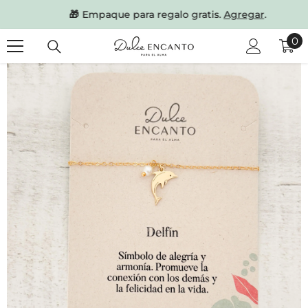
SKIP TO CONTENT
🎁
Empaque para regalo gratis.
Agregar
.
0
0
it