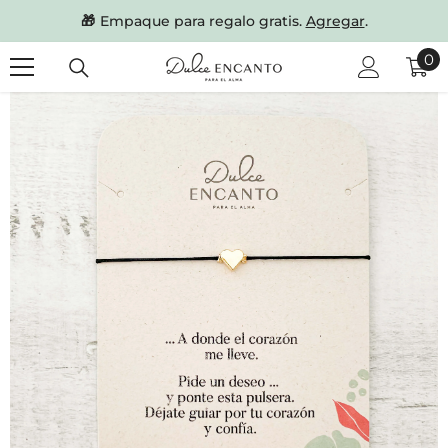
SKIP TO CONTENT
🎁
Empaque para regalo gratis.
Agregar
.
0
0
it