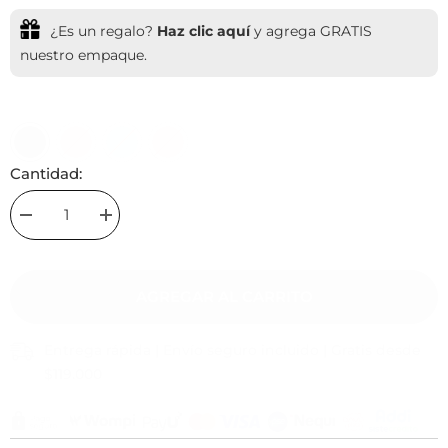
¿Es un regalo?
Haz clic aquí
y agrega GRATIS
nuestro empaque.
Cantidad:
Decrease
Increase
quantity
quantity
for
for
Pulsera
Pulsera
Hilo
Hilo
AGREGAR AL CARRITO
Corazón
Corazón
Con
Con
Significado
Significado
Entrega rápida | Envío seguro incluido | Gratis desde
$119.000