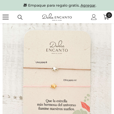
SKIP TO CONTENT
🎁
Empaque para regalo gratis.
Agregar
.
0
0
it