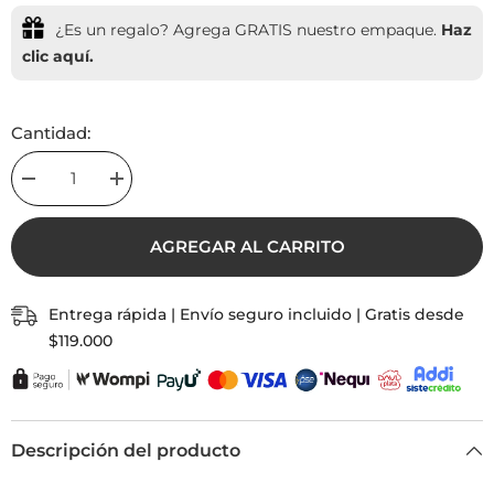
¿Es un regalo? Agrega GRATIS nuestro empaque.
Haz
clic aquí.
Cantidad:
Decrease
Increase
quantity
quantity
for
for
Pulsera
Pulsera
AGREGAR AL CARRITO
Parejas
Parejas
Estrella
Estrella
Hilo
Hilo
Rosado
Rosado
Entrega rápida | Envío seguro incluido | Gratis desde
Café
Café
$119.000
Descripción del producto