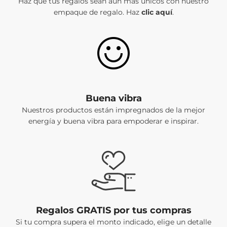
Haz que tus regalos sean aún más únicos con nuestro
empaque de regalo. Haz
clic aquí
.
ÚNETE A NUESTRA LISTA
DE CORREOS Y RECIBE
10% OFF EN TU PRIMERA
Buena vibra
COMPRA*
Nuestros productos están impregnados de la mejor
Inscríbete y entérate de nuevas
energía y buena vibra para empoderar e inspirar.
colecciones, tendencias y ofertas
especiales. *Aplican TyC.
ENVIAR
No, Gracias!
Regalos GRATIS por tus compras
Si tu compra supera el monto indicado, elige un detalle