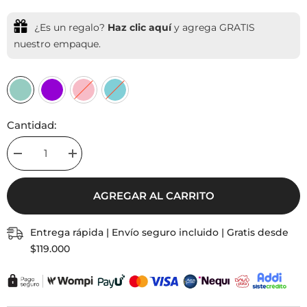
¿Es un regalo?
Haz clic aquí
y agrega GRATIS
nuestro empaque.
Cantidad:
Decrease
Increase
quantity
quantity
for
for
Pulseras
Pulseras
AGREGAR AL CARRITO
Hilo
Hilo
Corona
Corona
Set
Set
De
De
Entrega rápida | Envío seguro incluido | Gratis desde
2
2
$119.000
Amigas
Amigas
Para
Para
Compartir
Compartir