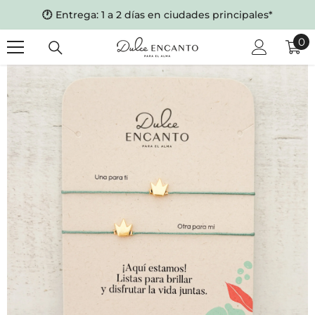
SKIP TO CONTENT
🕐
Entrega: 1 a 2 días en ciudades principales*
0
0
it