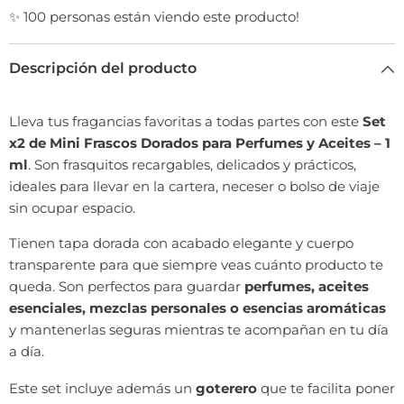
Perfumes
Perfumes
✨ 100 personas están viendo este producto!
y
y
Aceites
Aceites
–
–
Descripción del producto
1
1
ml
ml
Lleva tus fragancias favoritas a todas partes con este
Set
x2 de Mini Frascos Dorados para Perfumes y Aceites – 1
ml
. Son frasquitos recargables, delicados y prácticos,
ideales para llevar en la cartera, neceser o bolso de viaje
sin ocupar espacio.
Tienen tapa dorada con acabado elegante y cuerpo
transparente para que siempre veas cuánto producto te
queda. Son perfectos para guardar
perfumes, aceites
esenciales, mezclas personales o esencias aromáticas
y mantenerlas seguras mientras te acompañan en tu día
a día.
Este set incluye además un
goterero
que te facilita poner