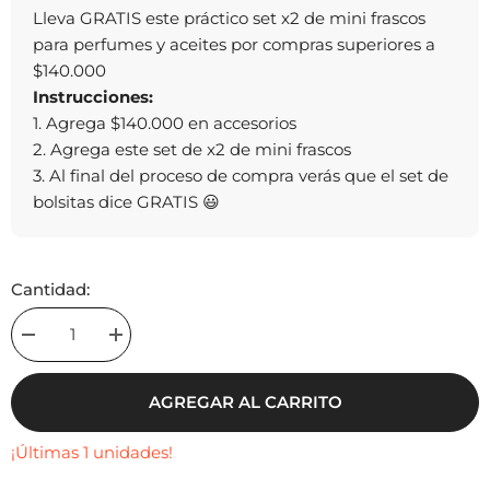
Lleva GRATIS este práctico set x2 de mini frascos
para perfumes y aceites por compras superiores a
$140.000
Instrucciones:
1. Agrega $140.000 en accesorios
2. Agrega este set de x2 de mini frascos
3. Al final del proceso de compra verás que el set de
bolsitas dice GRATIS 😃
Cantidad:
Decrease
Increase
quantity
quantity
for
for
Set
Set
AGREGAR AL CARRITO
x2
x2
de
de
Mini
Mini
¡Últimas 1 unidades!
Frascos
Frascos
Dorados
Dorados
para
para