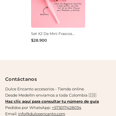
Set X2 De Mini Frascos
Dorados Para Perfumes Y
$28.900
Aceites – 1 Ml
Contáctanos
Dulce Encanto accesorios - Tienda online.
Desde Medellín enviamos a toda Colombia 🇨🇴
Haz clic aquí para consultar tu número de guía
Pedidos por WhatsApp:
+573017428034
Email:
info@dulceencanto.com