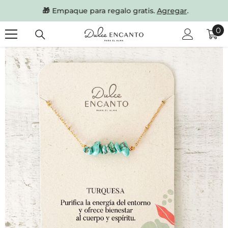
SKIP TO CONTENT
🎁
Empaque para regalo gratis.
Agregar
.
0
0
it