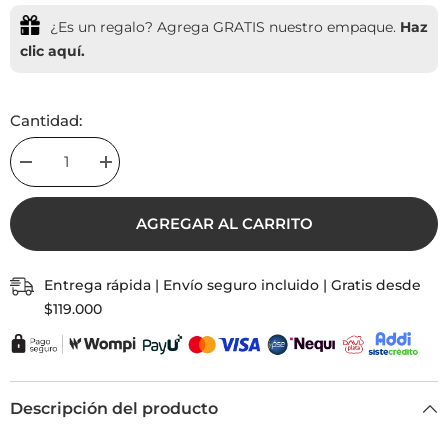
¿Es un regalo? Agrega GRATIS nuestro empaque.
Haz
clic aquí.
Cantidad:
Decrease
Increase
quantity
quantity
for
for
Cadena
Cadena
AGREGAR AL CARRITO
Turquesa
Turquesa
Piedra
Piedra
Natural
Natural
Con
Con
Entrega rápida | Envío seguro incluido | Gratis desde
Significado
Significado
$119.000
Descripción del producto