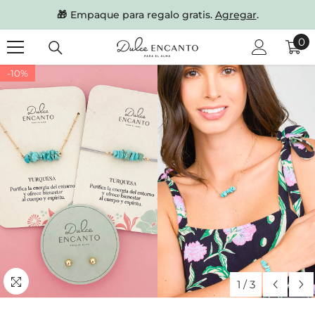
SKIP TO CONTENT
🎁
Empaque para regalo gratis.
Agregar
.
0
0
it
-10%
1
/
3