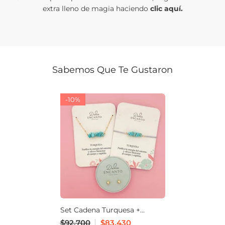
extra lleno de magia haciendo
clic aquí.
Sabemos Que Te Gustaron
-10%
Set Cadena Turquesa +
Pulsera Turquesa Hilo Gris +
$92.700
$83.430